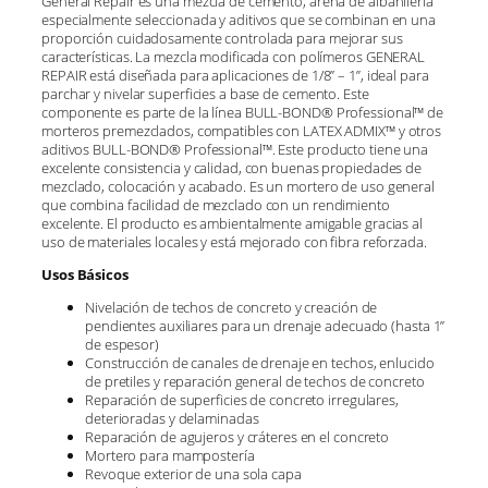
General Repair es una mezcla de cemento, arena de albañilería
especialmente seleccionada y aditivos que se combinan en una
proporción cuidadosamente controlada para mejorar sus
características. La mezcla modificada con polímeros GENERAL
REPAIR está diseñada para aplicaciones de 1/8” – 1”, ideal para
parchar y nivelar superficies a base de cemento. Este
componente es parte de la línea BULL-BOND® Professional™ de
morteros premezclados, compatibles con LATEX ADMIX™ y otros
aditivos BULL-BOND® Professional™. Este producto tiene una
excelente consistencia y calidad, con buenas propiedades de
mezclado, colocación y acabado. Es un mortero de uso general
que combina facilidad de mezclado con un rendimiento
excelente. El producto es ambientalmente amigable gracias al
uso de materiales locales y está mejorado con fibra reforzada.
Usos Básicos
Nivelación de techos de concreto y creación de
pendientes auxiliares para un drenaje adecuado (hasta 1”
de espesor)
Construcción de canales de drenaje en techos, enlucido
de pretiles y reparación general de techos de concreto
Reparación de superficies de concreto irregulares,
deterioradas y delaminadas
Reparación de agujeros y cráteres en el concreto
Mortero para mampostería
Revoque exterior de una sola capa