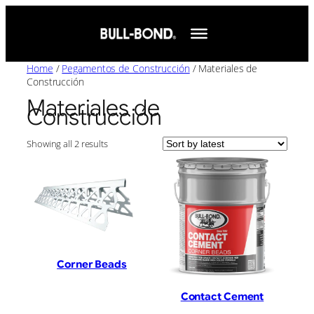
Skip
to
content
Home
/
Pegamentos de Construcción
/ Materiales de
Construcción
Materiales de
Construcción
Sorted
Showing all 2 results
by
latest
Corner Beads
Contact Cement